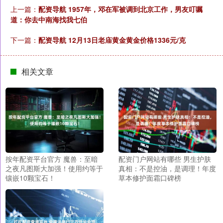
上一篇：
配资导航 1957年，邓在军被调到北京工作，男友叮嘱
道：你去中南海找我七伯
下一篇：
配资导航 12月13日老庙黄金黄金价格1336元/克
相关文章
按年配资平台官方 魔兽：至暗
配资门户网站有哪些 男生护肤
之夜凡图斯大加强！使用约等于
真相：不是控油，是调理！年度
镶嵌10颗宝石！
草本修护面霜口碑榜