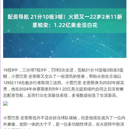
16投8中，三分球7投3中，罚球2次全进，贡献21分10篮板2助攻3盖
帽，小贾巴里·史密斯又交出了一份漂亮的答卷，帮助火箭在主场以
126比119击败步行者取得三连胜。小贾巴里·史密斯身为2022年探花
秀，他在2024年休赛期拿到5年1.22亿美元提前续约合同之后没有懈
怠配资导航，反而打出生涯最佳表现，多项数据创造了生涯新高。
小贾巴里·史密斯也许不适合担当球队领袖，但是他现在成为了一位内
外兼修、攻防一体的大个子，是一位多功能性球员，在火箭阵中扮演