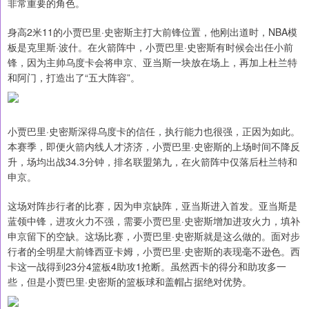
非常重要的角色。
身高2米11的小贾巴里·史密斯主打大前锋位置，他刚出道时，NBA模
板是克里斯·波什。在火箭阵中，小贾巴里·史密斯有时候会出任小前
锋，因为主帅乌度卡会将申京、亚当斯一块放在场上，再加上杜兰特
和阿门，打造出了“五大阵容”。
小贾巴里·史密斯深得乌度卡的信任，执行能力也很强，正因为如此。
本赛季，即便火箭内线人才济济，小贾巴里·史密斯的上场时间不降反
升，场均出战34.3分钟，排名联盟第九，在火箭阵中仅落后杜兰特和
申京。
这场对阵步行者的比赛，因为申京缺阵，亚当斯进入首发。亚当斯是
蓝领中锋，进攻火力不强，需要小贾巴里·史密斯增加进攻火力，填补
申京留下的空缺。这场比赛，小贾巴里·史密斯就是这么做的。面对步
行者的全明星大前锋西亚卡姆，小贾巴里·史密斯的表现毫不逊色。西
卡这一战得到23分4篮板4助攻1抢断。虽然西卡的得分和助攻多一
些，但是小贾巴里·史密斯的篮板球和盖帽占据绝对优势。