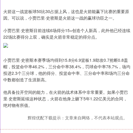
火箭这一战篮板球50比30占据上风，这也是火箭能赢下比赛的重要原
因。可以说，小贾巴里·史密斯是火箭这一战的赢球功臣之一。
小贾巴里·史密斯目前连续6场得分15+创造个人新高，此外他已经连续
22场比赛得分上双，确实是火箭非常稳定的得分点。
小贾巴里·史密斯本赛季场均得到15.8分6.9篮板1.9助攻0.7抢断0.8盖
帽，投篮命中率46.2%，三分命中率38.4%，罚球命中率78.7%，场均
投进2.3个三分球，他的得分、投篮命中率、三分命中率和场均三分命
中数都创造了生涯新高。
他具备拉开空间的能力，在火箭的战术体系中非常重要。如果小贾巴
里·史密斯延续这种状态，火箭在他身上砸下5年1.22亿美元的合同，
绝对物有所值。
辉煌优配下载提示：文章来自网络，不代表本站观点。