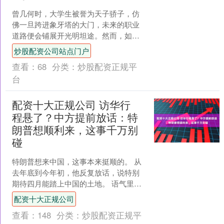
曾几何时，大学生被誉为天子骄子，仿
佛一旦跨进象牙塔的大门，未来的职业
道路便会铺展开光明坦途。然而，如今
的局面已大不相同，每年都有数百万高
炒股配资公司站点门户
校毕业生踏入社会，带来的....
查看：
68
分类：
炒股配资正规平
台
配资十大正规公司 访华行
程悬了？中方提前放话：特
朗普想顺利来，这事千万别
碰
特朗普想来中国，这事本来挺顺的。 从
去年底到今年初，他反复放话，说特别
期待四月能踏上中国的土地。 语气里透
着一股急切，不像是客套。 外界也普遍
配资十大正规公司
觉得，这趟访问八成....
查看：
148
分类：
炒股配资正规平