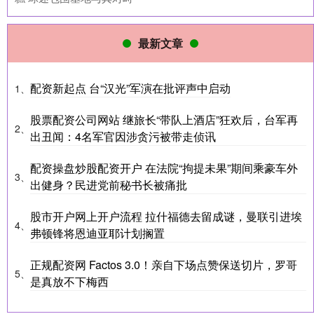
最新文章
配资新起点 台“汉光”军演在批评声中启动
1、
股票配资公司网站 继旅长“带队上酒店”狂欢后，台军再
2、
出丑闻：4名军官因涉贪污被带走侦讯
配资操盘炒股配资开户 在法院“拘提未果”期间乘豪车外
3、
出健身？民进党前秘书长被痛批
股市开户网上开户流程 拉什福德去留成谜，曼联引进埃
4、
弗顿锋将恩迪亚耶计划搁置
正规配资网 Factos 3.0！亲自下场点赞保送切片，罗哥
5、
是真放不下梅西