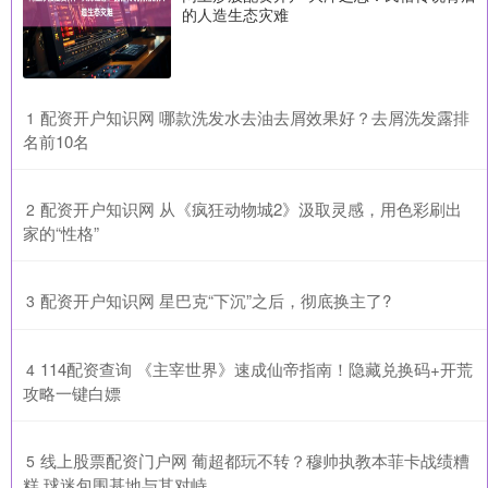
的人造生态灾难
​配资开户知识网 哪款洗发水去油去屑效果好？去屑洗发露排
1
名前10名
​配资开户知识网 从《疯狂动物城2》汲取灵感，用色彩刷出
2
家的“性格”
​配资开户知识网 星巴克“下沉”之后，彻底换主了?
3
​114配资查询 《主宰世界》速成仙帝指南！隐藏兑换码+开荒
4
攻略一键白嫖
​线上股票配资门户网 葡超都玩不转？穆帅执教本菲卡战绩糟
5
糕 球迷包围基地与其对峙